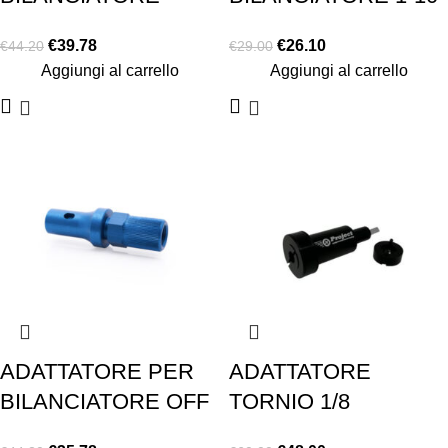
MATRIX PER
TOURING
€
39.78
€
26.10
€
44.20
€
29.00
GOMME 1/8 ON
Aggiungi al carrello
Aggiungi al carrello
ROAD
ADATTATORE PER
ADATTATORE
BILANCIATORE OFF
TORNIO 1/8
ROAD
POSTERIORFE