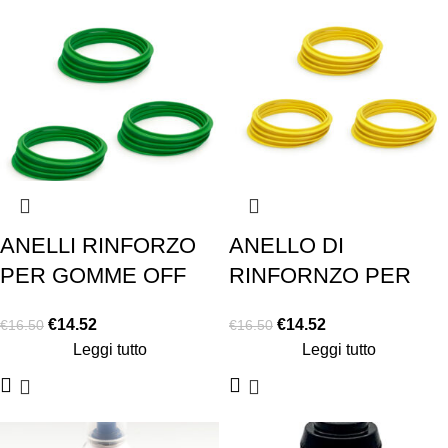
ANELLI RINFORZO
ANELLO DI
PER GOMME OFF
RINFORNZO PER
ROAD MATRIX
GOMMA OFF ROAD
€
14.52
€
14.52
€
16.50
€
16.50
COLORE VERDE
MATRIX COLORE
Leggi tutto
Leggi tutto
SOFT
GIALLO HARD