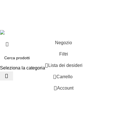
Offerte speciali
Copyright ©2025 B-Racing email
info@b-racing.it
Tel.
0584396052
- P.I 01705940466 - Webdesign
Gargano Adv
Negozio
Filtri
Lista dei desideri
Seleziona la categoria
0
Carrello
Account