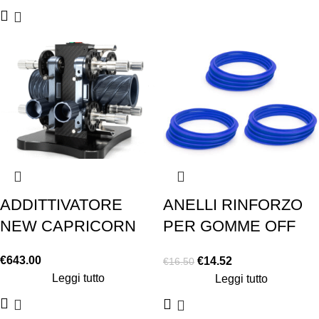
ADDITTIVATORE
ANELLI RINFORZO
NEW CAPRICORN
PER GOMME OFF
ROAD MATRIX
€
643.00
€
14.52
€
16.50
COLORE BLUE
Leggi tutto
Leggi tutto
MEDIO