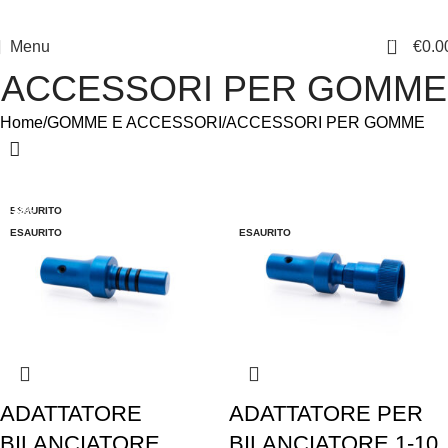
0
Menu
€
0.0
ACCESSORI PER GOMME
Home
GOMME E ACCESSORI
ACCESSORI PER GOMME
-10%
-19%
ESAURITO
-12%
-5%
-5%
-10%
-20%
-20%
-12%
-12%
-5%
ESAURITO
ESAURITO
ESAURITO
ESAURITO
ESAURITO
ESAURITO
ESAURITO
ADATTATORE
ADATTATORE PER
BILANCIATORE
BILANCIATORE 1-10