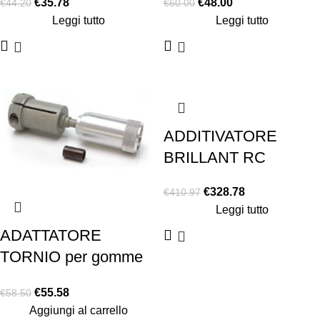
€
35.78
€
48.00
€
44.20
€
60.00
ANTERIORE
Leggi tutto
Leggi tutto
ADDITIVATORE
BRILLANT RC
€
328.78
€
410.97
Leggi tutto
ADATTATORE
TORNIO per gomme
1-12
€
55.58
€
58.50
Aggiungi al carrello