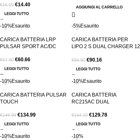
€
14.40
€
16.00
AGGIUNGI AL CARRELLO
LEGGI TUTTO
-10%
Esaurito
-5%
Esaurito
CARICA BATTERIA LRP
CARICA BATTERIA PER
PULSAR SPORT AC/DC
LIPO 2 S DUAL CHARGER 12
V
€
60.66
€
90.16
€
67.40
€
94.90
LEGGI TUTTO
LEGGI TUTTO
-10%
Esaurito
-10%
Esaurito
CARICA BATTERIA PULSAR
CARICA BATTERIA
TOUCH
RC215AC DUAL
€
134.99
€
129.78
€
149.99
€
144.20
LEGGI TUTTO
LEGGI TUTTO
-10%
Esaurito
-10%