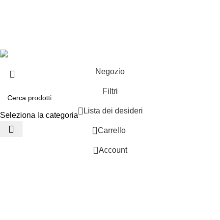
Offerte speciali
Copyright ©2025 B-Racing email
info@b-racing.it
Tel.
0584396052
- P.I 01705940466 - Webdesign
Gargano Adv
Negozio
Filtri
Lista dei desideri
Seleziona la categoria
0
Carrello
Account