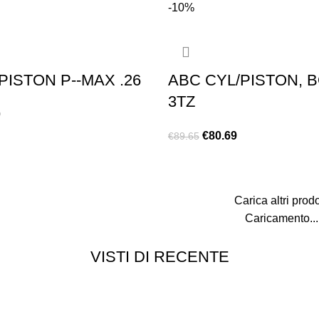
-10%
PISTON P-­-MAX .26
ABC CYL/PISTON, 
3TZ
0
€
80.69
€
89.65
AGGIUNGI AL CARRELLO
Carica altri prodo
Caricamento...
VISTI DI RECENTE
Customer service