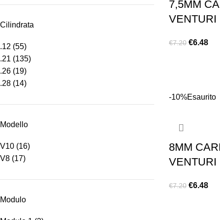
7,5MM C
VENTURI
Cilindrata
€
6.48
€
7.20
.12
(55)
LEGGI TUTTO
.21
(135)
.26
(19)
.28
(14)
-10%
Esaurito
Modello
8MM CAR
V10
(16)
V8
(17)
VENTURI
€
6.48
€
7.20
Modulo
LEGGI TUTTO