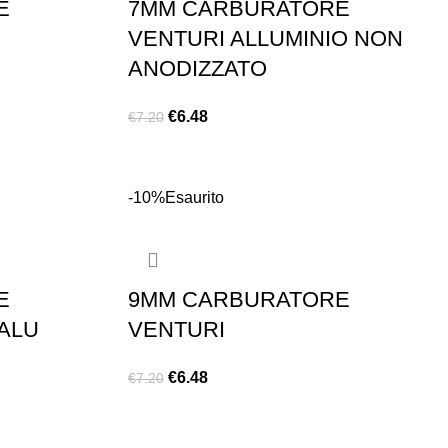
E
7MM CARBURATORE
VENTURI ALLUMINIO NON
ANODIZZATO
€
6.48
€
7.20
LEGGI TUTTO
-10%
Esaurito
E
9MM CARBURATORE
ALU
VENTURI
€
6.48
€
7.20
LEGGI TUTTO