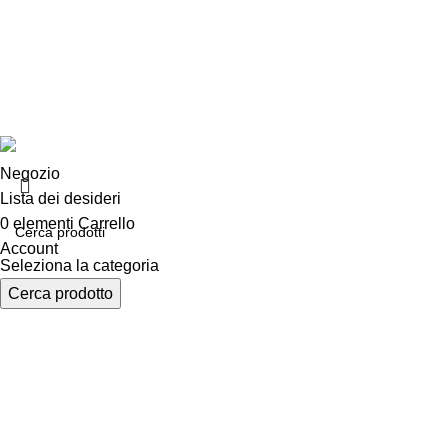
Chi siamo
Consegna e sp
Privacy e cook
Copyright ©2025 B-Racing email
info@b-racing.it
Tel.
0584396
Negozio
Lista dei desideri
0
elementi
Carrello
Account
Seleziona la categoria
Cerca prodotto