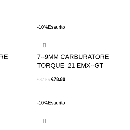
-10%
Esaurito
RE
7-­-9MM CARBURATORE
TORQUE .21 EMX-­-GT
€
78.80
€
87.55
LEGGI TUTTO
-10%
Esaurito