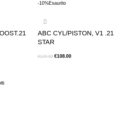
-10%
Esaurito
BOOST.21
ABC CYL/PISTON, V1 .21
STAR
€
108.00
€
120.00
LEGGI TUTTO
tti
EXTRA