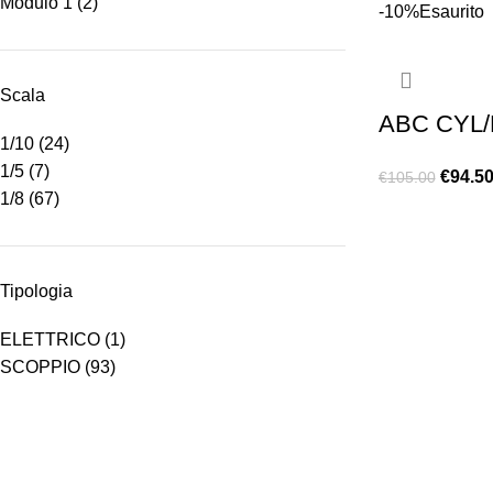
Modulo 1
(2)
-10%
Esaurito
Scala
ABC CYL/
1/10
(24)
1/5
(7)
€
94.5
€
105.00
1/8
(67)
LEGGI TUTTO
Tipologia
ELETTRICO
(1)
SCOPPIO
(93)
Chi siamo