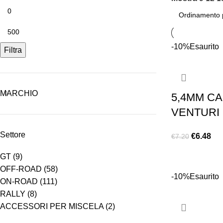
-10%
Esaurito
Filtra
MARCHIO
5,4MM C
VENTURI
Settore
€
6.48
€
7.20
LEGGI TUTTO
GT
(9)
OFF-ROAD
(58)
-10%
Esaurito
ON-ROAD
(111)
RALLY
(8)
ACCESSORI PER MISCELA
(2)