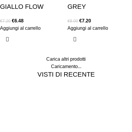
GIALLO FLOW
GREY
€
6.48
€
7.20
€
7.20
€
8.00
Aggiungi al carrello
Aggiungi al carrello
Carica altri prodotti
Caricamento...
VISTI DI RECENTE
Chi siamo
Chi siamo
Consegna e spedizioni