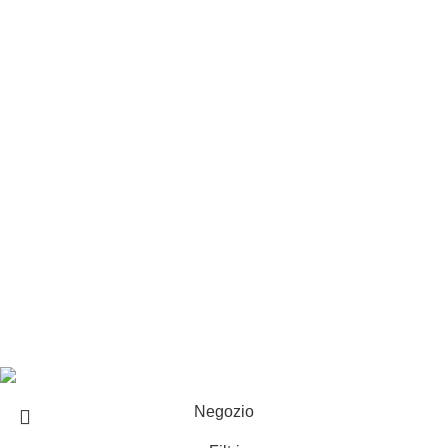
Privacy e cookie
Customer service
Punti vendita
Esplosi
Contattaci
Resi
EXTRA
Brand
Offerte speciali
Copyright ©2025 B-Racing email
info@b-racing.it
Tel.
0584396052
- P.I 01705940466 - Webdesign
Gargano Adv
Negozio