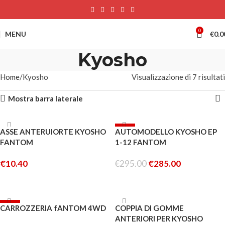
0
MENU
€
0.0
Kyosho
Home
Kyosho
Visualizzazione di 7 risultati
Mostra barra laterale
ESAURITO
-3%
ASSE ANTERUIORTE KYOSHO
AUTOMODELLO KYOSHO EP
ESAURITO
FANTOM
1-12 FANTOM
€
10.40
€
295.00
€
285.00
LEGGI TUTTO
LEGGI TUTTO
-5%
ESAURITO
CARROZZERIA fANTOM 4WD
COPPIA DI GOMME
ANTERIORI PER KYOSHO