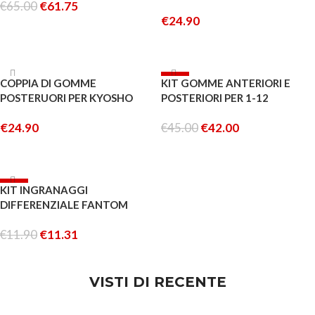
€
65.00
€
61.75
FANTOM 1-12 PAN CAR
€
24.90
AGGIUNGI AL CARRELLO
LEGGI TUTTO
ESAURITO
-7%
COPPIA DI GOMME
KIT GOMME ANTERIORI E
ESAURITO
POSTERUORI PER KYOSHO
POSTERIORI PER 1-12
FANTOM 1-12 PAN CAR
FANTOM
€
24.90
€
45.00
€
42.00
LEGGI TUTTO
LEGGI TUTTO
-5%
KIT INGRANAGGI
DIFFERENZIALE FANTOM
€
11.90
€
11.31
AGGIUNGI AL CARRELLO
VISTI DI RECENTE