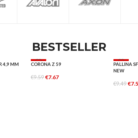
BESTSELLER
-20%
-20%
R 4,9 MM
CORONA Z 59
PALLINA S
NEW
€
9.59
€
7.67
€
9.49
€
7.
AGGIUNGI AL CARRELLO
AGGIUNGI 