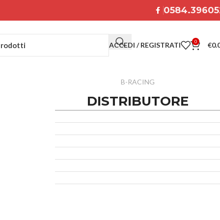
0584.39605
0
ACCEDI / REGISTRATI
€
0.
B-RACING
DISTRIBUTORE