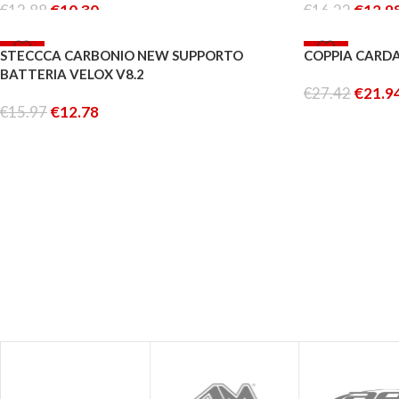
€
12.88
€
10.30
€
16.22
€
12.9
AGGIUNGI AL CARRELLO
AGGIUNGI AL 
-20%
-20%
STECCCA CARBONIO NEW SUPPORTO
COPPIA CARDA
BATTERIA VELOX V8.2
€
27.42
€
21.9
€
15.97
€
12.78
AGGIUNGI AL 
AGGIUNGI AL CARRELLO