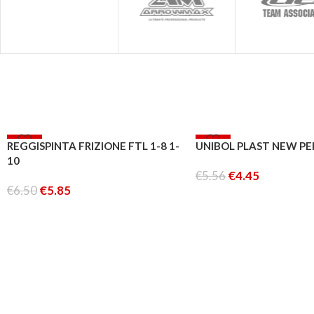
-10%
-20%
REGGISPINTA FRIZIONE FTL 1-8 1-
UNIBOL PLAST NEW PE
10
€
5.56
€
4.45
€
6.50
€
5.85
AGGIUNGI AL CARRELLO
AGGIUNGI AL CARRELLO