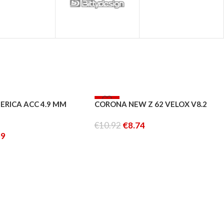
-20%
FERICA ACC 4.9 MM
CORONA NEW Z 62 VELOX V8.2
€
10.92
€
8.74
59
AGGIUNGI AL CARRELLO
AL CARRELLO