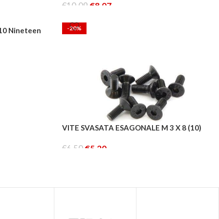
CORONE
COLLE
€
10.09
€
8.07
PIGNONI
OLII
AGGIUNGI AL CARRELLO
CUSCINETTI
PULIZIA
-20%
V10 Nineteen
UTENSILI
P
W
T
MICS
VITE SVASATA ESAGONALE M 3 X 8 (10)
NG
€
6.50
€
5.20
AGGIUNGI AL CARRELLO