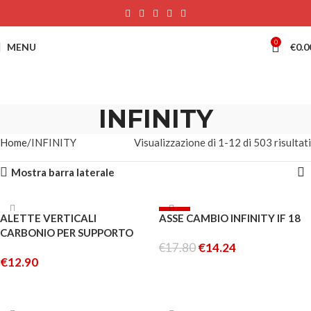
0
MENU
€
0.0
INFINITY
Home
INFINITY
Visualizzazione di 1-12 di 503 risultati
Mostra barra laterale
ESAURITO
-20%
ALETTE VERTICALI
ASSE CAMBIO INFINITY IF 18
ESAURITO
CARBONIO PER SUPPORTO
€
17.80
€
14.24
CARROZZERIA ORIZZONTALE
€
12.90
POSATERIORE PER AWE
LEGGI TUTTO
LEGGI TUTTO