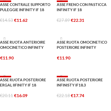
-20%
-20%
ASSE CONTRALE SUPPORTO
ASSE FRENO CON PASTICCA
ESAURITO
ESAURITO
PULEGGIE INFINITY IF 18
INFINITY IF 18
€
14.53
€
11.62
€
27.89
€
22.31
LEGGI TUTTO
LEGGI TUTTO
ESAURITO
ASSE RUOTA ANTERIOIRE
ASSE RUOTA OMOCINETICO
OMOCINETICO INFINITY
POSTERIORE INFINITY
SPECIALE
SPECIALE
€
11.90
€
11.90
LEGGI TUTTO
AGGIUNGI AL CARRELLO
-20%
-20%
ASSE RUOTA POSTERIORE
ASSE RUOTA POSTERIORE
ESAURITO
ESAURITO
ERGAL IIFINITY IF 18
INFINISTY IF18.3
€
20.11
€
16.09
€
22.18
€
17.74
LEGGI TUTTO
LEGGI TUTTO