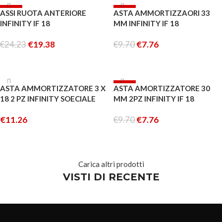
-20%
-20%
ASSI RUOTA ANTERIORE
ASTA AMMORTIZZAORI 33
ESAURITO
INFINITY IF 18
MM INFINITY IF 18
€
24.23
€
19.38
€
9.70
€
7.76
AGGIUNGI AL CARRELLO
LEGGI TUTTO
ESAURITO
-20%
ASTA AMMORTIZZATORE 3 X
ASTA AMORTIZZATORE 30
ESAURITO
18 2 PZ INFINITY SOECIALE
MM 2PZ INFINITY IF 18
€
11.26
€
9.70
€
7.76
LEGGI TUTTO
LEGGI TUTTO
Carica altri prodotti
VISTI DI RECENTE