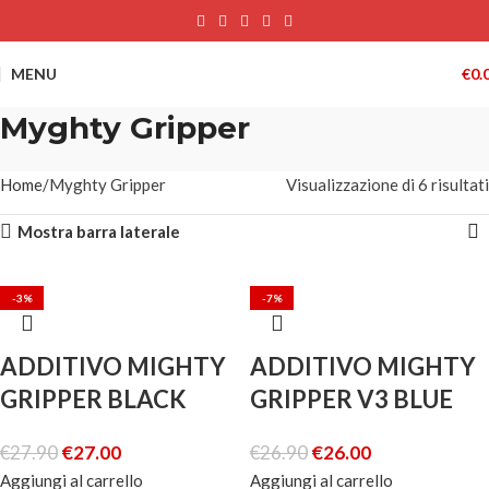
MENU
€
0.
Myghty Gripper
Home
Myghty Gripper
Visualizzazione di 6 risultati
Mostra barra laterale
-3%
-4%
-3%
-3%
-3%
-7%
ADDITIVO MIGHTY
ADDITIVO MIGHTY
GRIPPER BLACK
GRIPPER V3 BLUE
€
27.90
€
27.00
€
26.90
€
26.00
Aggiungi al carrello
Aggiungi al carrello