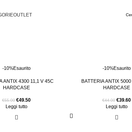
GORIE
OUTLET
-10%
Esaurito
-10%
Esaurito
 ANTIX 4300 11,1 V 45C
BATTERIA ANTIX 5000 
HARDCASE
HARDCASE
€
49.50
€
39.60
€
55.00
€
44.00
Leggi tutto
Leggi tutto