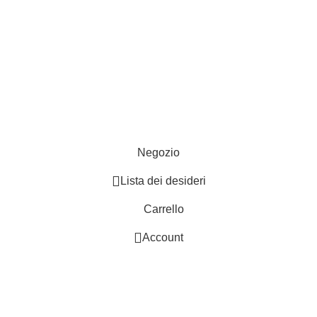
Punti vendita
edizioni
Esplosi
ie
Contattaci
Resi
052
- P.I 01705940466 - Webdesign
Gargano Adv
Negozio
Lista dei desideri
Carrello
Account