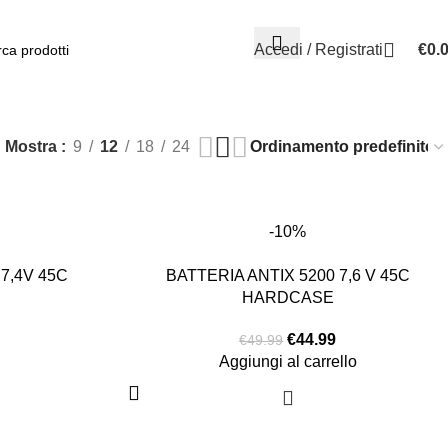
0584.3960
Accedi / Registrati
€
0.
Mostra
9
12
18
24
-10%
7,4V 45C
BATTERIA ANTIX 5200 7,6 V 45C
HARDCASE
€
44.99
€
49.99
Aggiungi al carrello