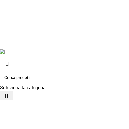
Chi siamo
Consegna e sp
Privacy e cook
Copyright ©2025 B-Racing email
info@b-racing.it
Tel.
0584396
Seleziona la categoria