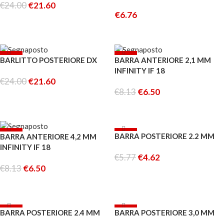
€
24.00
€
21.60
€
6.76
AGGIUNGI AL CARRELLO
LEGGI TUTTO
-10%
-20%
BARLITTO POSTERIORE DX
BARRA ANTERIORE 2,1 MM
ESAURITO
INFINITY IF 18
€
24.00
€
21.60
€
8.13
€
6.50
AGGIUNGI AL CARRELLO
LEGGI TUTTO
-20%
-20%
BARRA POSTERIORE 2.2 MM
BARRA ANTERIORE 4,2 MM
ESAURITO
INFINITY IF 18
€
5.77
€
4.62
€
8.13
€
6.50
AGGIUNGI AL CARRELLO
LEGGI TUTTO
-20%
-20%
BARRA POSTERIORE 2.4 MM
BARRA POSTERIORE 3,0 MM