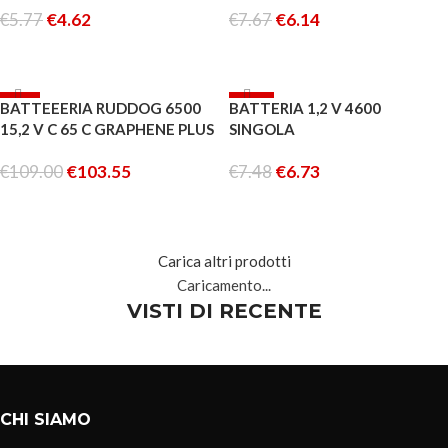
€
5.77
€
4.62
€
7.67
€
6.14
AGGIUNGI AL CARRELLO
AGGIUNGI AL CARRELLO
-5%
-10%
BATTEEERIA RUDDOG 6500
BATTERIA 1,2 V 4600
ESAURITO
15,2 V C 65 C GRAPHENE PLUS
SINGOLA
IS 105043
€
109.00
€
103.55
€
7.48
€
6.73
LEGGI TUTTO
AGGIUNGI AL CARRELLO
Carica altri prodotti
Caricamento...
VISTI DI RECENTE
CHI SIAMO