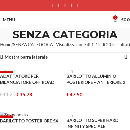
0
MENU
€
0.0
SENZA CATEGORIA
Home
SENZA CATEGORIA
Visualizzazione di 1-12 di 205 risultati
Mostra barra laterale
-19%
ADATTATORE PER
BARILOTTO ALLUMINIO
ESAURITO
BILANCIATORE OFF ROAD
POSTERIORE – ANTERIORE 2
PZ INFINITY IF14 LA SPECIALE
€
44.20
€
35.78
€
47.50
LEGGI TUTTO
AGGIUNGI AL CARRELLO
-10%
ESAURITO
BARILOTTO SUPER HARD
BARILOTTO POSTERIORE SX
INFINITY SPECIALE