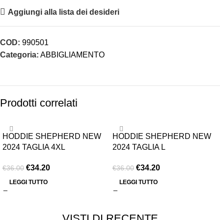
Aggiungi alla lista dei desideri
COD:
990501
Categoria:
ABBIGLIAMENTO
Prodotti correlati
-5%
-5%
HODDIE SHEPHERD NEW
HODDIE SHEPHERD NEW
ESAURITO
ESAURITO
2024 TAGLIA 4XL
2024 TAGLIA L
€
34.20
€
34.20
€
36.00
€
36.00
LEGGI TUTTO
LEGGI TUTTO
VISTI DI RECENTE