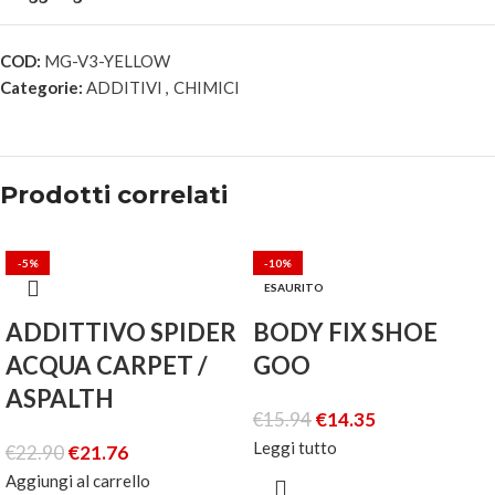
COD:
MG-V3-YELLOW
Categorie:
ADDITIVI
,
CHIMICI
Prodotti correlati
-5%
-10%
ESAURITO
ADDITTIVO SPIDER
BODY FIX SHOE
ACQUA CARPET /
GOO
ASPALTH
€
15.94
€
14.35
Leggi tutto
€
22.90
€
21.76
Aggiungi al carrello