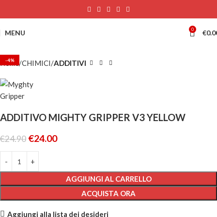
0
MENU
€
0.0
-4%
Home
CHIMICI
ADDITIVI
ADDITIVO MIGHTY GRIPPER V3 YELLOW
€
24.00
€
24.90
AGGIUNGI AL CARRELLO
ACQUISTA ORA
Aggiungi alla lista dei desideri