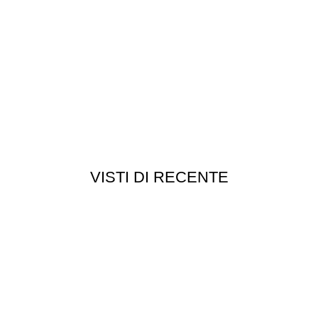
VISTI DI RECENTE
Chi siamo
Chi siamo
Consegna e spedizioni