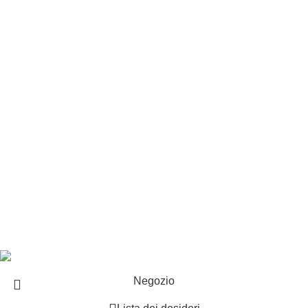
Privacy e cookie
Customer service
Punti vendita
Esplosi
Contattaci
Resi
EXTRA
Brand
Offerte speciali
Copyright ©2025 B-Racing email
info@b-racing.it
Tel.
0584396052
- P.I 01705940466 - Webdesign
Gargano Adv
Negozio