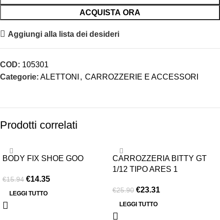
ACQUISTA ORA
Aggiungi alla lista dei desideri
COD:
105301
Categorie:
ALETTONI
,
CARROZZERIE E ACCESSORI
Prodotti correlati
-10%
-10%
BODY FIX SHOE GOO
CARROZZERIA BITTY GT
ESAURITO
ESAURITO
1/12 TIPO ARES 1
€
14.35
€
15.94
€
23.31
€
25.90
LEGGI TUTTO
LEGGI TUTTO