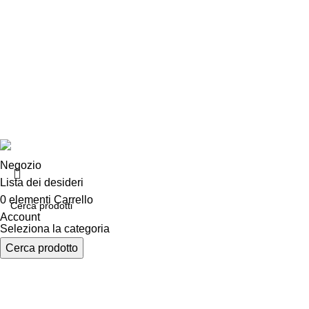
Chi siamo
Chi siamo
Consegna e sp
Privacy e cook
Copyright ©2025 B-Racing email
info@b-racing.it
Tel.
0584396
Negozio
Lista dei desideri
0
elementi
Carrello
Account
Seleziona la categoria
Cerca prodotto