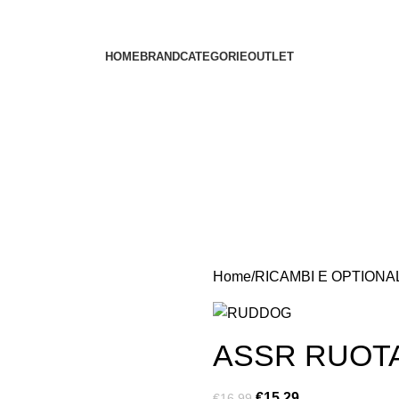
HOME
BRAND
CATEGORIE
OUTLET
Home
RICAMBI E OPTIONA
ASSR RUOTA
€
15.29
€
16.99