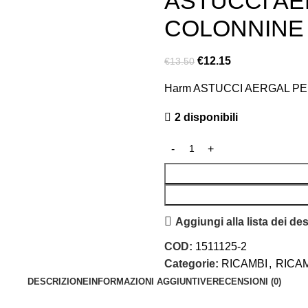
ASTUCCI AE
COLONNINE 
€
12.15
€
13.50
Harm ASTUCCI AERGAL P
2 disponibili
Aggiungi alla lista dei des
COD:
1511125-2
Categorie:
RICAMBI
,
RICAM
DESCRIZIONE
INFORMAZIONI AGGIUNTIVE
RECENSIONI (0)