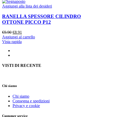
€100.00.
€90.00.
Aggiungi alla lista dei desideri
RANELLA SPESSORE CILINDRO
OTTONE PICCO P12
Il
Il
€
9.90
€
8.91
prezzo
prezzo
Aggiungi al carrello
originale
attuale
Vista rapida
era:
è:
€9.90.
€8.91.
VISTI DI RECENTE
Chi siamo
Chi siamo
Consegna e spedizioni
Privacy e cookie
Customer service