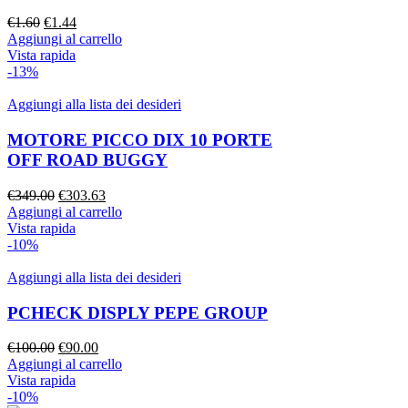
Il
Il
€
1.60
€
1.44
prezzo
prezzo
Aggiungi al carrello
originale
attuale
Vista rapida
era:
è:
-13%
€1.60.
€1.44.
Aggiungi alla lista dei desideri
MOTORE PICCO DIX 10 PORTE
OFF ROAD BUGGY
Il
Il
€
349.00
€
303.63
prezzo
prezzo
Aggiungi al carrello
originale
attuale
Vista rapida
era:
è:
-10%
€349.00.
€303.63.
Aggiungi alla lista dei desideri
PCHECK DISPLY PEPE GROUP
Il
Il
€
100.00
€
90.00
prezzo
prezzo
Aggiungi al carrello
originale
attuale
Vista rapida
era:
è:
-10%