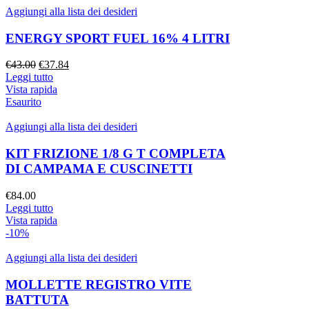
Aggiungi alla lista dei desideri
GOMME E ACCESSORI
GOMME
ENERGY SPORT FUEL 16% 4 LITRI
ACCESSORI PER GOMME
ABBIGLIAMENTO
Il
Il
€
43.00
€
37.84
prezzo
prezzo
Leggi tutto
ACCESSORI
originale
attuale
Vista rapida
BORSE
era:
è:
Esaurito
CORONE
€43.00.
€37.84.
PIGNONI
Aggiungi alla lista dei desideri
CUSCINETTI
UTENSILI
KIT FRIZIONE 1/8 G T COMPLETA
DI CAMPAMA E CUSCINETTI
€
84.00
Leggi tutto
Vista rapida
-10%
Aggiungi alla lista dei desideri
MOLLETTE REGISTRO VITE
BATTUTA