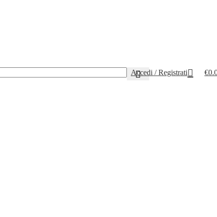
Accedi / Registrati
€
0.