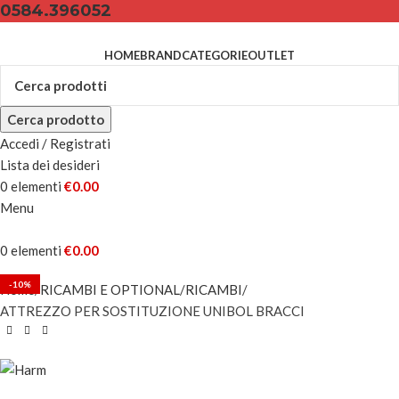
0584.396052
HOME
BRAND
CATEGORIE
OUTLET
Cerca prodotto
Accedi / Registrati
Lista dei desideri
0
elementi
€
0.00
Menu
0
elementi
€
0.00
-10%
Home
RICAMBI E OPTIONAL
RICAMBI
ATTREZZO PER SOSTITUZIONE UNIBOL BRACCI