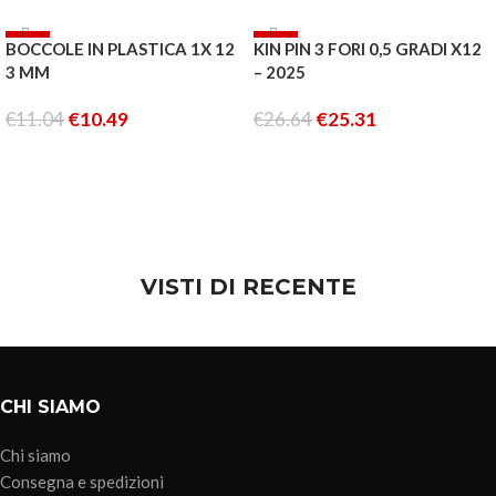
-5%
-5%
BOCCOLE IN PLASTICA 1X 12
KIN PIN 3 FORI 0,5 GRADI X12
ESAURITO
3 MM
– 2025
€
11.04
€
10.49
€
26.64
€
25.31
AGGIUNGI AL CARRELLO
LEGGI TUTTO
VISTI DI RECENTE
CHI SIAMO
Chi siamo
Consegna e spedizioni