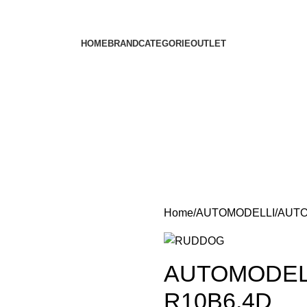
HOME
BRAND
CATEGORIE
OUTLET
Home
AUTOMODELLI
AUTO
AUTOMODELL
R10B6.4D