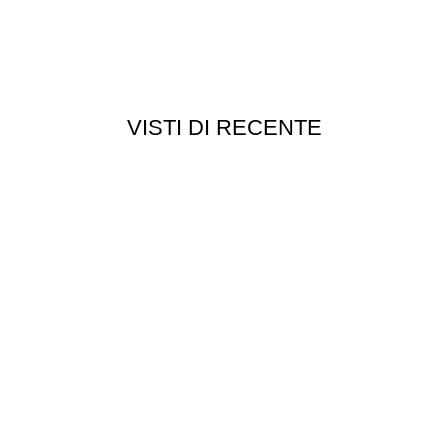
VISTI DI RECENTE
Customer service
Punti vendita
edizioni
Esplosi
ie
Contattaci
Resi
052
- P.I 01705940466 - Webdesign
Gargano Adv