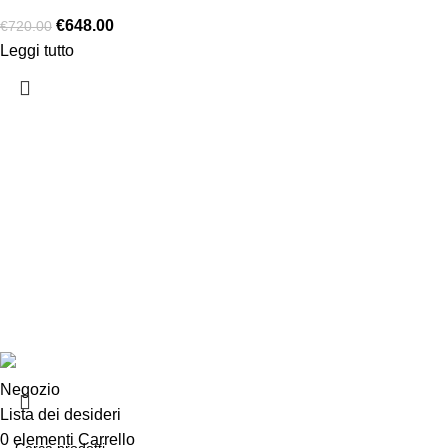
€
648.00
€
720.00
Leggi tutto
Chi siamo
Chi siamo
Consegna e sp
Privacy e cook
Copyright ©2025 B-Racing email
info@b-racing.it
Tel.
0584396
Negozio
Lista dei desideri
0
elementi
Carrello