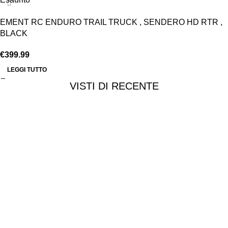
EMENT RC ENDURO TRAIL TRUCK , SENDERO HD RTR ,
BLACK
€
399.99
LEGGI TUTTO
VISTI DI RECENTE
Chi siamo
Chi siamo
Consegna e spedizioni
Privacy e cookie
Customer service