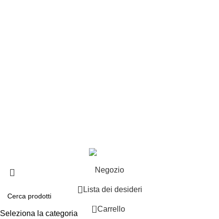
Punti vendita
Esplosi
Contattaci
Resi
EXTRA
Brand
Offerte speciali
Copyright ©2025 B-Racing email
info@b-racing.it
Tel.
0584396052
- P.I 01705940466 - Webdesign
Gargano Adv
Negozio
Lista dei desideri
0
Carrello
Seleziona la categoria