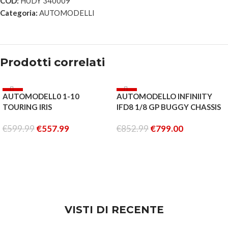
COD:
HUDY 340009
Categoria:
AUTOMODELLI
Prodotti correlati
-7%
-6%
AUTOMODELL0 1-10
AUTOMODELLO INFINIITY
ESAURITO
TOURING IRIS
IFD8 1/8 GP BUGGY CHASSIS
KIT
€
599.99
€
557.99
€
852.99
€
799.00
AGGIUNGI AL CARRELLO
LEGGI TUTTO
VISTI DI RECENTE