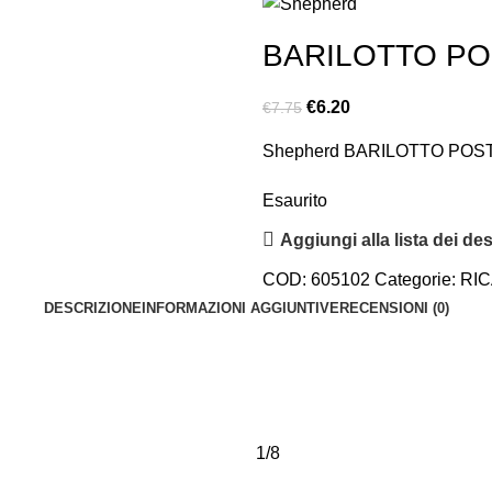
BARILOTTO PO
€
6.20
€
7.75
Shepherd BARILOTTO POS
Esaurito
Aggiungi alla lista dei des
COD:
605102
Categorie:
RIC
DESCRIZIONE
INFORMAZIONI AGGIUNTIVE
RECENSIONI (0)
1/8