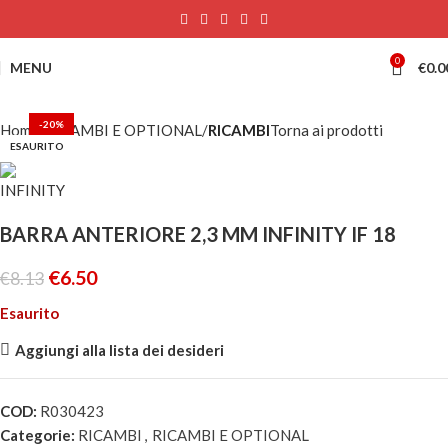
0
MENU
€
0.0
-20%
Home
RICAMBI E OPTIONAL
RICAMBI
Torna ai prodotti
ESAURITO
BARRA ANTERIORE 2,3 MM INFINITY IF 18
€
6.50
€
8.13
Esaurito
Aggiungi alla lista dei desideri
COD:
R030423
Categorie:
RICAMBI
,
RICAMBI E OPTIONAL