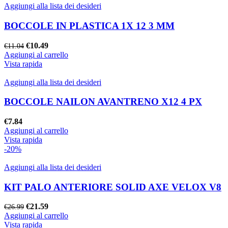
Aggiungi alla lista dei desideri
BOCCOLE IN PLASTICA 1X 12 3 MM
Il
Il
€
10.49
€
11.04
prezzo
prezzo
Aggiungi al carrello
originale
attuale
Vista rapida
era:
è:
€11.04.
€10.49.
Aggiungi alla lista dei desideri
BOCCOLE NAILON AVANTRENO X12 4 PX
€
7.84
Aggiungi al carrello
Vista rapida
-20%
Aggiungi alla lista dei desideri
KIT PALO ANTERIORE SOLID AXE VELOX V8
Il
Il
€
21.59
€
26.99
prezzo
prezzo
Aggiungi al carrello
originale
attuale
Vista rapida