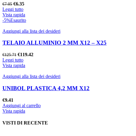
Il
Il
€
6.35
€
7.05
prezzo
prezzo
Leggi tutto
originale
attuale
Vista rapida
era:
è:
-5%
Esaurito
€7.05.
€6.35.
Aggiungi alla lista dei desideri
TELAIO ALLUMINIO 2 MM X12 – X25
Il
Il
€
119.42
€
125.71
prezzo
prezzo
Leggi tutto
originale
attuale
Vista rapida
era:
è:
€125.71.
€119.42.
Aggiungi alla lista dei desideri
UNIBOL PLASTICA 4,2 MM X12
€
9.41
Aggiungi al carrello
Vista rapida
VISTI DI RECENTE