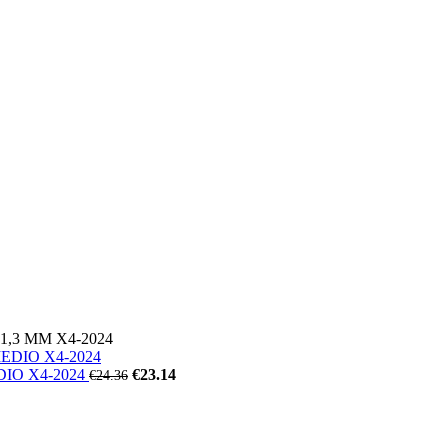
,3 MM X4-2024
Il
Il
IO X4-2024
€
23.14
€
24.36
prezzo
prezzo
originale
attuale
era:
è:
€24.36.
€23.14.