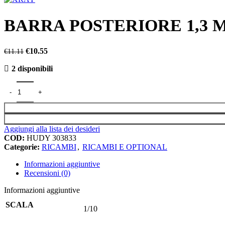
originale
attuale
GOMME E ACCESSORI
era:
è:
BARRA POSTERIORE 1,3 M
GOMME
€11.11.
€10.55.
ACCESSORI PER GOMME
ABBIGLIAMENTO
Il
Il
€
10.55
€
11.11
prezzo
prezzo
ACCESSORI
2 disponibili
originale
attuale
BORSE
era:
è:
CORONE
BARRA POSTERIORE 1,3 MM X4-2024 quantità
€11.11.
€10.55.
PIGNONI
CUSCINETTI
UTENSILI
Aggiungi alla lista dei desideri
COD:
HUDY 303833
Categorie:
RICAMBI
,
RICAMBI E OPTIONAL
Informazioni aggiuntive
Recensioni (0)
Informazioni aggiuntive
SCALA
1/10