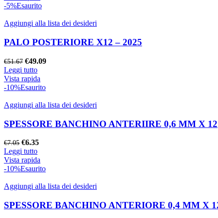
era:
è:
-5%
Esaurito
€26.99.
€21.59.
Aggiungi alla lista dei desideri
PALO POSTERIORE X12 – 2025
Il
Il
€
49.09
€
51.67
prezzo
prezzo
Leggi tutto
originale
attuale
Vista rapida
era:
è:
-10%
Esaurito
€51.67.
€49.09.
Aggiungi alla lista dei desideri
SPESSORE BANCHINO ANTERIIRE 0,6 MM X 12
Il
Il
€
6.35
€
7.05
prezzo
prezzo
Leggi tutto
originale
attuale
Vista rapida
era:
è:
-10%
Esaurito
€7.05.
€6.35.
Aggiungi alla lista dei desideri
SPESSORE BANCHINO ANTERIORE 0,4 MM X 1