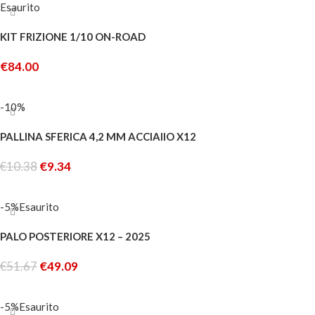
Esaurito
KIT FRIZIONE 1/10 ON-ROAD
€
84.00
LEGGI TUTTO
-10%
PALLINA SFERICA 4,2 MM ACCIAIIO X12
€
10.38
€
9.34
AGGIUNGI AL CARRELLO
-5%
Esaurito
PALO POSTERIORE X12 – 2025
€
51.67
€
49.09
LEGGI TUTTO
-5%
Esaurito