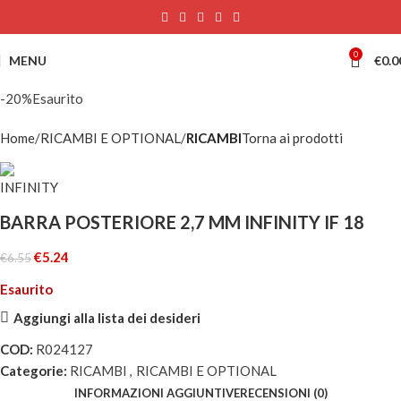
0
MENU
€
0.0
-20%
Esaurito
Home
RICAMBI E OPTIONAL
RICAMBI
Torna ai prodotti
BARRA POSTERIORE 2,7 MM INFINITY IF 18
€
5.24
€
6.55
Esaurito
Aggiungi alla lista dei desideri
COD:
R024127
Categorie:
RICAMBI
,
RICAMBI E OPTIONAL
INFORMAZIONI AGGIUNTIVE
RECENSIONI (0)