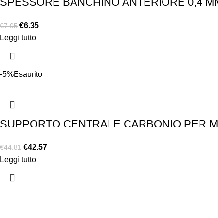
SPESSORE BANCHINO ANTERIORE 0,4 MM
€
6.35
€
7.05
Leggi tutto
-5%
Esaurito
SUPPORTO CENTRALE CARBONIO PER MOL
€
42.57
€
44.81
Leggi tutto