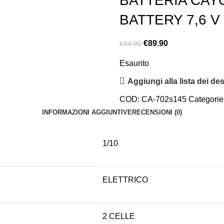
BATTERIA CAYO
BATTERY 7,6 V
€
89.90
€
94.90
Esaurito
Aggiungi alla lista dei des
COD:
CA-702s145
Categorie
INFORMAZIONI AGGIUNTIVE
RECENSIONI (0)
1/10
ELETTRICO
2 CELLE