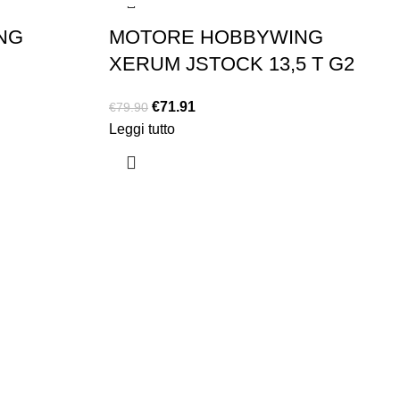
NG
MOTORE HOBBYWING
XERUM JSTOCK 13,5 T G2
€
71.91
€
79.90
Leggi tutto
EXTRA
Brand
Offerte speciali