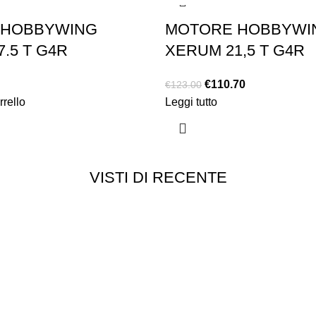
 HOBBYWING
MOTORE HOBBYWI
.5 T G4R
XERUM 21,5 T G4R
€
110.70
€
123.00
rrello
Leggi tutto
VISTI DI RECENTE
Customer service
Punti vendita
edizioni
Esplosi
ie
Contattaci
Resi
052
- P.I 01705940466 - Webdesign
Gargano Adv