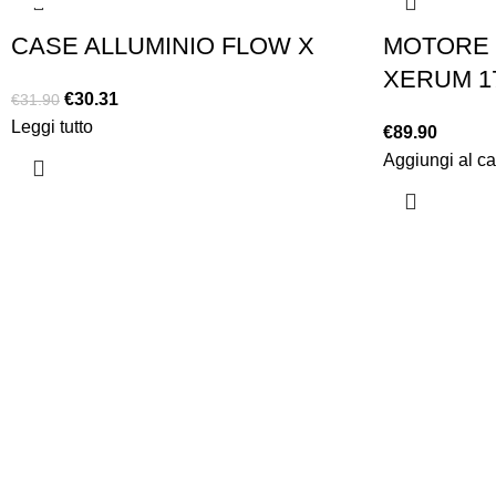
CASE ALLUMINIO FLOW X
MOTORE
XERUM 17
€
30.31
€
31.90
Leggi tutto
€
89.90
Aggiungi al ca
Chi siamo
Chi siamo
Consegna e sp
Privacy e cook
Copyright ©2025 B-Racing email
info@b-racing.it
Tel.
0584396