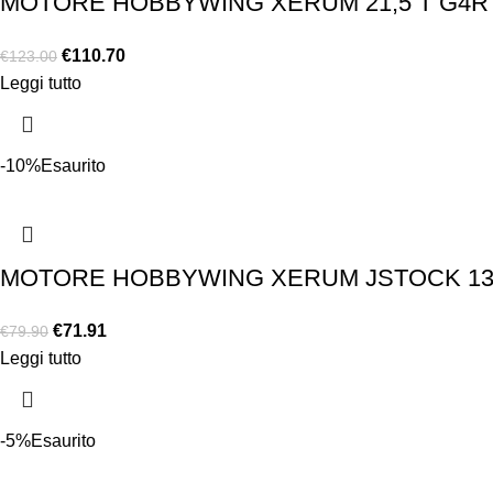
MOTORE HOBBYWING XERUM 21,5 T G4R
€
110.70
€
123.00
Leggi tutto
-10%
Esaurito
MOTORE HOBBYWING XERUM JSTOCK 13,
€
71.91
€
79.90
Leggi tutto
-5%
Esaurito