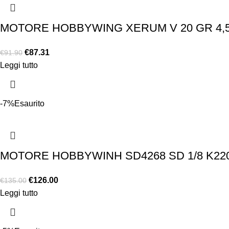
MOTORE HOBBYWING XERUM V 20 GR 4,5
€
87.31
€
91.90
Leggi tutto
-7%
Esaurito
MOTORE HOBBYWINH SD4268 SD 1/8 K22
€
126.00
€
135.00
Leggi tutto