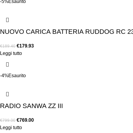
-5%
Esaurito
NUOVO CARICA BATTERIA RUDDOG RC 2
€
179.93
€
189.40
Leggi tutto
-4%
Esaurito
RADIO SANWA ZZ III
€
769.00
€
799.00
Leggi tutto