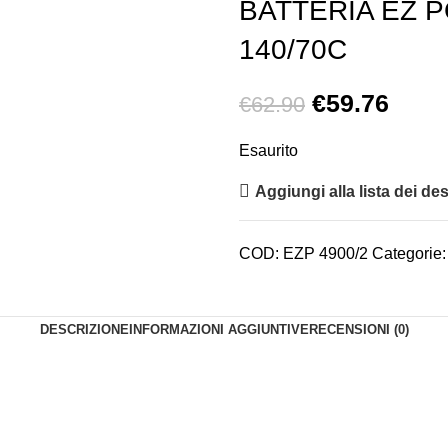
BATTERIA EZ P
140/70C
€
59.76
€
62.90
Esaurito
Aggiungi alla lista dei des
COD:
EZP 4900/2
Categorie:
DESCRIZIONE
INFORMAZIONI AGGIUNTIVE
RECENSIONI (0)