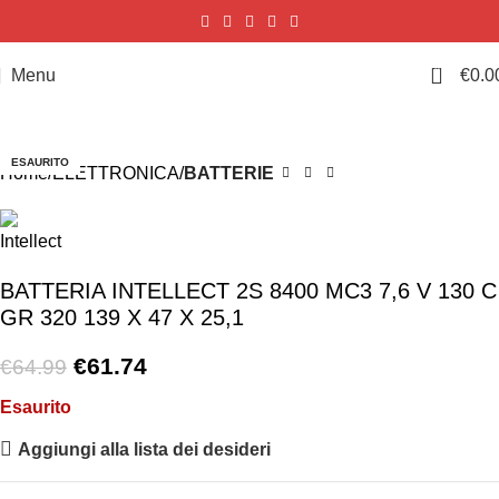
0
Menu
€
0.0
-5%
ESAURITO
Home
ELETTRONICA
BATTERIE
BATTERIA INTELLECT 2S 8400 MC3 7,6 V 130 C
GR 320 139 X 47 X 25,1
€
61.74
€
64.99
Esaurito
Aggiungi alla lista dei desideri