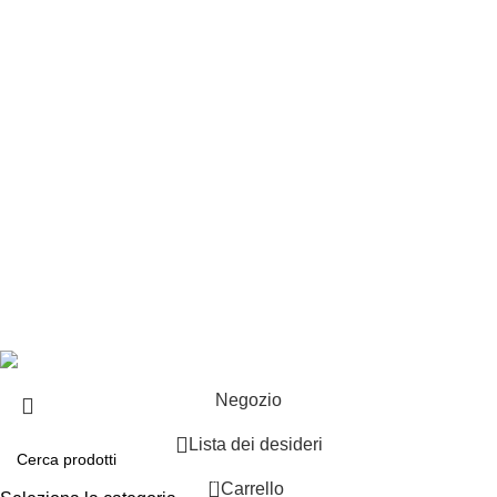
Customer service
Punti vendita
Esplosi
Contattaci
Resi
EXTRA
Brand
Offerte speciali
Copyright ©2025 B-Racing email
info@b-racing.it
Tel.
0584396052
- P.I 01705940466 - Webdesign
Gargano Adv
Negozio
Lista dei desideri
0
Carrello