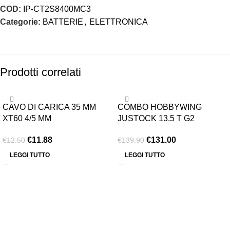
COD:
IP-CT2S8400MC3
Categorie:
BATTERIE
,
ELETTRONICA
Prodotti correlati
-5%
-6%
CAVO DI CARICA 35 MM
COMBO HOBBYWING
ESAURITO
ESAURITO
XT60 4/5 MM
JUSTOCK 13.5 T G2
€
11.88
€
131.00
€
12.50
€
139.90
LEGGI TUTTO
LEGGI TUTTO