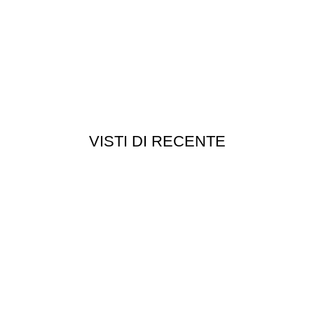
VISTI DI RECENTE
Chi siamo
Chi siamo
Consegna e spedizioni
Privacy e cookie