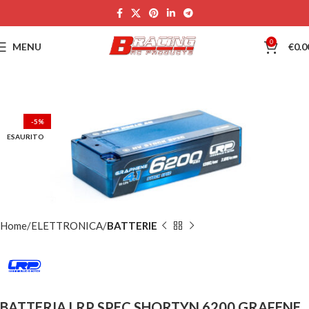
0
MENU
€
0.0
-5%
ESAURITO
Home
ELETTRONICA
BATTERIE
BATTERIA LRP SPEC SHORTYN 6200 GRAFENE