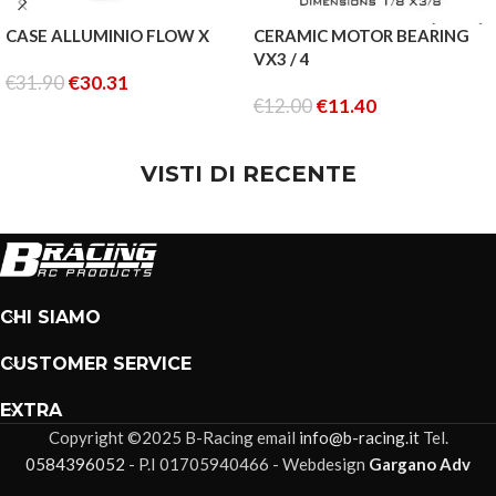
CASE ALLUMINIO FLOW X
CERAMIC MOTOR BEARING
VX3 / 4
€
31.90
€
30.31
€
12.00
€
11.40
LEGGI TUTTO
LEGGI TUTTO
VISTI DI RECENTE
CHI SIAMO
CUSTOMER SERVICE
EXTRA
Copyright ©2025 B-Racing email
info@b-racing.it
Tel.
0584396052
- P.I 01705940466 - Webdesign
Gargano Adv