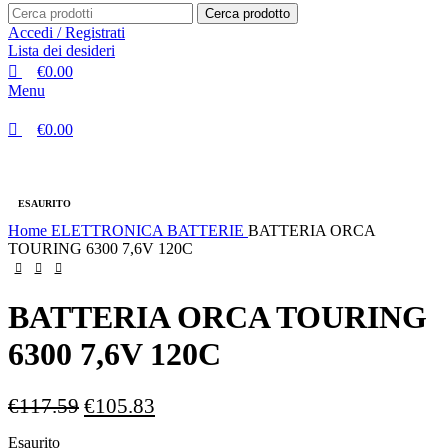
Cerca prodotto
Accedi / Registrati
Lista dei desideri
€
0.00
Menu
€
0.00
-10%
ESAURITO
Home
ELETTRONICA
BATTERIE
BATTERIA ORCA
TOURING 6300 7,6V 120C
BATTERIA ORCA TOURING
6300 7,6V 120C
Il
Il
€
117.59
€
105.83
prezzo
prezzo
Esaurito