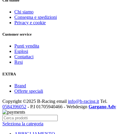
Chi siamo
Chi siamo
Consegna e spedizioni
Privacy e cookie
Customer service
Punti vendita
Esplosi
Contattaci
Resi
EXTRA
Brand
Offerte speciali
Copyright ©2025 B-Racing email
info@b-racing.it
Tel.
0584396052
- P.I 01705940466 - Webdesign
Gargano Adv
Seleziona la categoria
ABBIGLIAMENTO