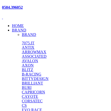
0
0
0
0584.396052
HOME
BRAND
BRAND
7075.IT
ANTIX
ARROWMAX
ASSOCIATED
AVALON
AXON
BLITZ
B-RACING
BITTYDESIGN
BRILLIANT
BURI
CAPRICORN
CAYOTE
CORSATEC
CS
EVO RACE