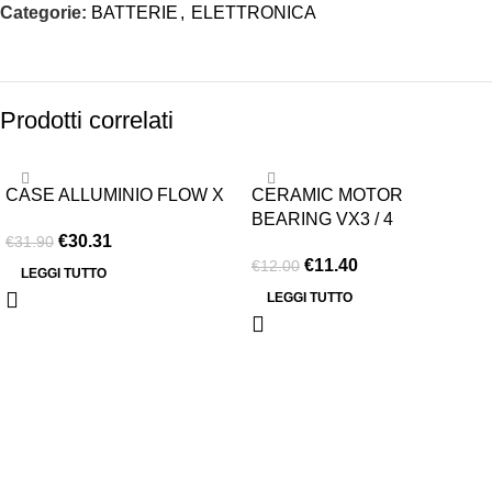
Categorie:
BATTERIE
,
ELETTRONICA
Prodotti correlati
-5%
-5%
CASE ALLUMINIO FLOW X
CERAMIC MOTOR
ESAURITO
ESAURITO
BEARING VX3 / 4
€
30.31
€
31.90
€
11.40
€
12.00
LEGGI TUTTO
LEGGI TUTTO