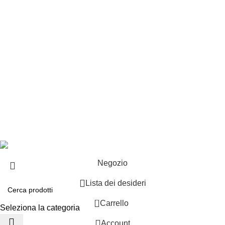
Punti vendita
Esplosi
Contattaci
Resi
EXTRA
Brand
Offerte speciali
Copyright ©2025 B-Racing email
info@b-racing.it
Tel.
0584396052
- P.I 01705940466 - Webdesign
Gargano Adv
Negozio
Lista dei desideri
0
Carrello
Seleziona la categoria
Account