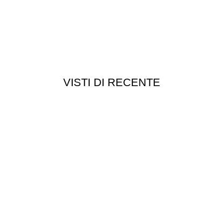
VISTI DI RECENTE
Chi siamo
Chi siamo
Consegna e spedizioni
Privacy e cookie
Customer service