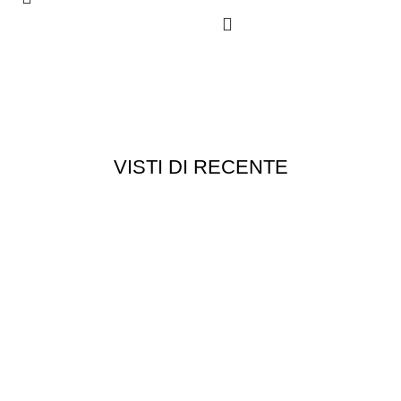
VISTI DI RECENTE
Chi siamo
Chi siamo
Consegna e spedizioni
Privacy e cookie
Customer service