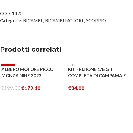
COD:
1420
Categorie:
RICAMBI
,
RICAMBI MOTORI
,
SCOPPIO
Prodotti correlati
-10%
ESAURITO
ALBERO MOTORE PICCO
KIT FRIZIONE 1/8 G T
ESAURITO
MONZA NINE 2023
COMPLETA DI CAMPAMA E
CUSCINETTI
€
199.00
€
179.10
€
84.00
LEGGI TUTTO
LEGGI TUTTO