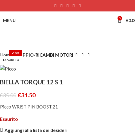
0
MENU
€
0.0
-10%
Home
SCOPPIO
RICAMBI MOTORI
ESAURITO
BIELLA TORQUE 12 S 1
€
31.50
€
35.00
Picco WRIST PIN BOOST.21
Esaurito
Aggiungi alla lista dei desideri