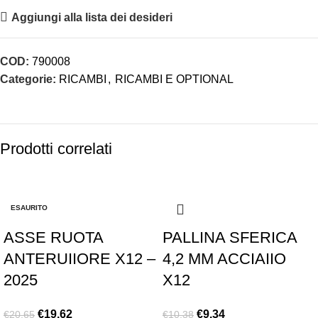
Aggiungi alla lista dei desideri
COD:
790008
Categorie:
RICAMBI
,
RICAMBI E OPTIONAL
Prodotti correlati
-5%
-10%
ESAURITO
ASSE RUOTA
PALLINA SFERICA
ANTERUIIORE X12 –
4,2 MM ACCIAIIO
2025
X12
€
19.62
€
9.34
€
20.65
€
10.38