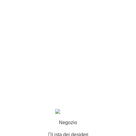
Privacy e cookie
Customer service
Punti vendita
Esplosi
Contattaci
Resi
EXTRA
Brand
Offerte speciali
Copyright ©2025 B-Racing email
info@b-racing.it
Tel.
0584396052
- P.I 01705940466 - Webdesign
Gargano Adv
Negozio
Lista dei desideri