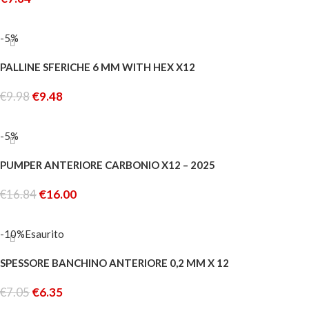
AGGIUNGI AL CARRELLO
-5%
PALLINE SFERICHE 6 MM WITH HEX X12
€
9.98
€
9.48
AGGIUNGI AL CARRELLO
-5%
PUMPER ANTERIORE CARBONIO X12 – 2025
€
16.84
€
16.00
AGGIUNGI AL CARRELLO
-10%
Esaurito
SPESSORE BANCHINO ANTERIORE 0,2 MM X 12
€
7.05
€
6.35