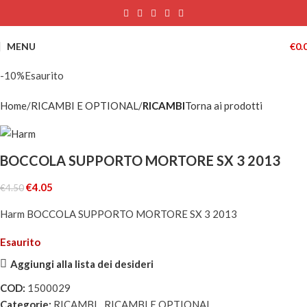
MENU
€
0.
-10%
Esaurito
Home
RICAMBI E OPTIONAL
RICAMBI
Torna ai prodotti
BOCCOLA SUPPORTO MORTORE SX 3 2013
€
4.05
€
4.50
Harm BOCCOLA SUPPORTO MORTORE SX 3 2013
Esaurito
Aggiungi alla lista dei desideri
COD:
1500029
Categorie:
RICAMBI
,
RICAMBI E OPTIONAL