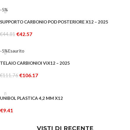
LEGGI TUTTO
-5%
SUPPORTO CARBONIO POD POSTERIORE X12 – 2025
€
44.81
€
42.57
AGGIUNGI AL CARRELLO
-5%
Esaurito
TELAIO CARBIONIOI VìX12 – 2025
€
111.76
€
106.17
LEGGI TUTTO
UNIBOL PLASTICA 4,2 MM X12
€
9.41
AGGIUNGI AL CARRELLO
VISTI DI RECENTE