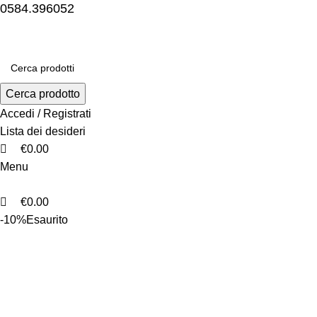
0
0
0
0584.396052
Cerca prodotto
Accedi / Registrati
Lista dei desideri
€
0.00
Menu
€
0.00
-10%
Esaurito