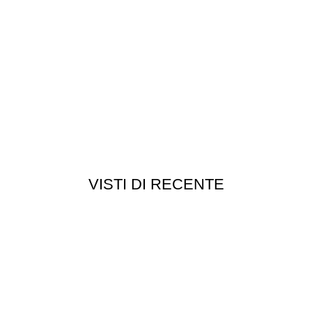
VISTI DI RECENTE
Customer service
Punti vendita
edizioni
Esplosi
ie
Contattaci
Resi