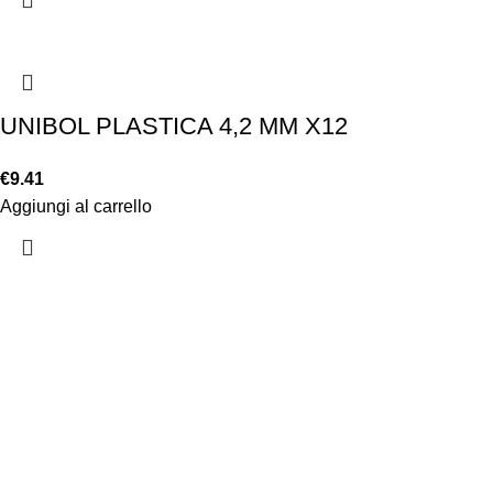
UNIBOL PLASTICA 4,2 MM X12
€
9.41
Aggiungi al carrello
Chi siamo
Chi siamo
Consegna e sp
Privacy e cook