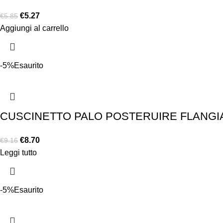
€
5.27
€
5.85
Aggiungi al carrello
-5%
Esaurito
CUSCINETTO PALO POSTERUIRE FLANGIATO
€
8.70
€
9.16
Leggi tutto
-5%
Esaurito