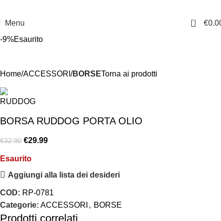
0
Menu
€
0.0
-9%
Esaurito
Home
ACCESSORI
BORSE
Torna ai prodotti
BORSA RUDDOG PORTA OLIO
€
29.99
€
32.90
Esaurito
Aggiungi alla lista dei desideri
COD:
RP-0781
Categorie:
ACCESSORI
,
BORSE
Prodotti correlati