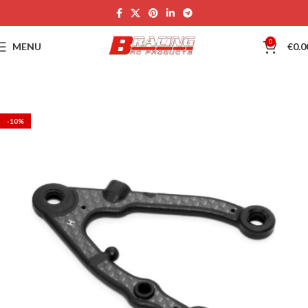
0
MENU
€
0.0
-10%