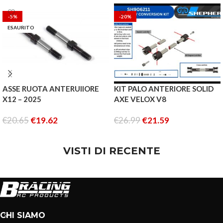
-5%
-20%
ESAURITO
ASSE RUOTA ANTERUIIORE
KIT PALO ANTERIORE SOLID
X12 – 2025
AXE VELOX V8
€
20.65
€
19.62
€
26.99
€
21.59
LEGGI TUTTO
AGGIUNGI AL CARRELLO
VISTI DI RECENTE
CHI SIAMO