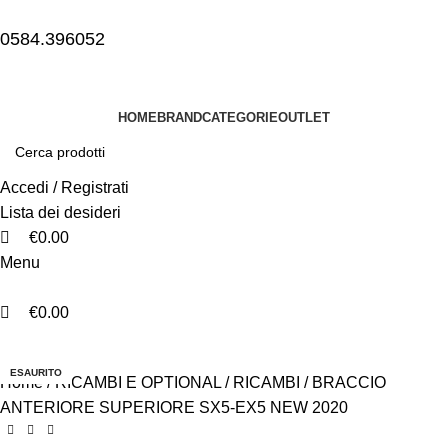
0
0
0
0584.396052
HOME
BRAND
CATEGORIE
OUTLET
Accedi / Registrati
Lista dei desideri
€
0.00
Menu
€
0.00
-10%
ESAURITO
Home
RICAMBI E OPTIONAL
RICAMBI
BRACCIO
ANTERIORE SUPERIORE SX5-EX5 NEW 2020