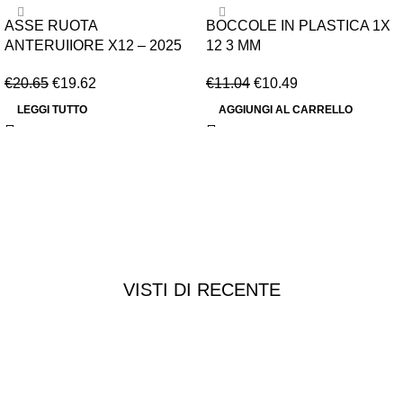
-5%
-5%
ASSE RUOTA
BOCCOLE IN PLASTICA 1X
ESAURITO
ANTERUIIORE X12 – 2025
12 3 MM
€
20.65
€
19.62
€
11.04
€
10.49
LEGGI TUTTO
AGGIUNGI AL CARRELLO
VISTI DI RECENTE