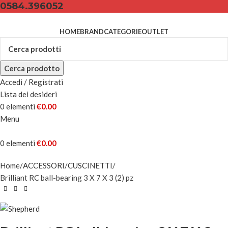
0584.396052
HOME
BRAND
CATEGORIE
OUTLET
Cerca prodotto
Accedi / Registrati
Lista dei desideri
0
elementi
€
0.00
Menu
0
elementi
€
0.00
Home
ACCESSORI
CUSCINETTI
Brilliant RC ball-bearing 3 X 7 X 3 (2) pz