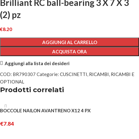
Brilliant RC ball-bearing 3 X 7 X 3
(2) pz
€
8.20
AGGIUNGI AL CARRELLO
ACQUISTA ORA
Aggiungi alla lista dei desideri
COD:
BR790307
Categorie:
CUSCINETTI
,
RICAMBI
,
RICAMBI E
OPTIONAL
Prodotti correlati
BOCCOLE NAILON AVANTRENO X12 4 PX
€
7.84
AGGIUNGI AL CARRELLO