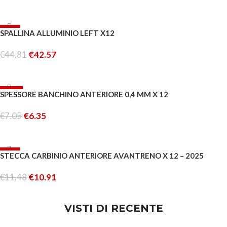
AGGIUNGI AL CARRELLO
-5%
SPALLINA ALLUMINIO LEFT X12
ESAURITO
€
44.81
€
42.57
LEGGI TUTTO
-10%
SPESSORE BANCHINO ANTERIORE 0,4 MM X 12
ESAURITO
€
7.05
€
6.35
LEGGI TUTTO
-5%
STECCA CARBINIO ANTERIORE AVANTRENO X 12 – 2025
€
11.48
€
10.91
AGGIUNGI AL CARRELLO
VISTI DI RECENTE