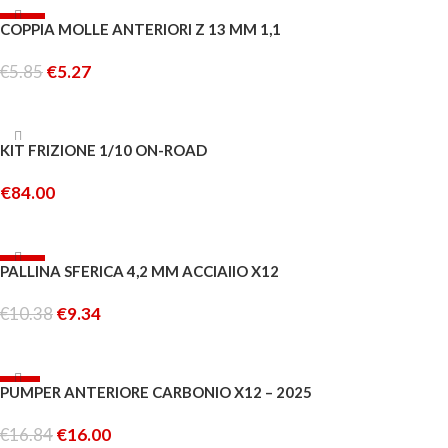
-10%
COPPIA MOLLE ANTERIORI Z 13 MM 1,1
€
5.85
€
5.27
AGGIUNGI AL CARRELLO
ESAURITO
KIT FRIZIONE 1/10 ON-ROAD
€
84.00
LEGGI TUTTO
-10%
PALLINA SFERICA 4,2 MM ACCIAIIO X12
€
10.38
€
9.34
AGGIUNGI AL CARRELLO
-5%
PUMPER ANTERIORE CARBONIO X12 – 2025
€
16.84
€
16.00