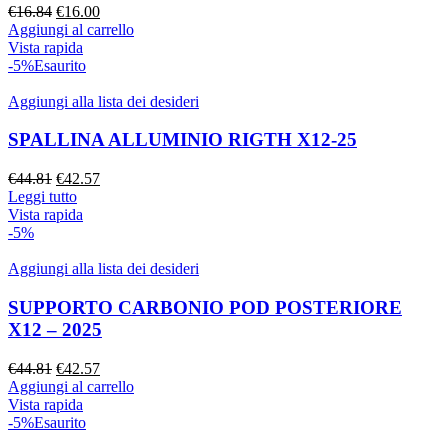
€
16.84
€
16.00
Aggiungi al carrello
Vista rapida
-5%
Esaurito
Aggiungi alla lista dei desideri
SPALLINA ALLUMINIO RIGTH X12-25
€
44.81
€
42.57
Leggi tutto
Vista rapida
-5%
Aggiungi alla lista dei desideri
SUPPORTO CARBONIO POD POSTERIORE
X12 – 2025
€
44.81
€
42.57
Aggiungi al carrello
Vista rapida
-5%
Esaurito