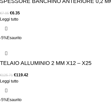
SPESSORE BANCHINO ANTERIORE 0,2 MM
€
6.35
€
7.05
Leggi tutto
-5%
Esaurito
TELAIO ALLUMINIO 2 MM X12 – X25
€
119.42
€
125.71
Leggi tutto
-5%
Esaurito