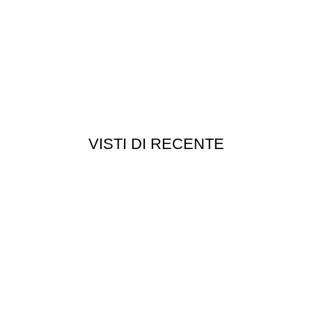
VISTI DI RECENTE
Customer service
Punti vendita
edizioni
Esplosi
ie
Contattaci
Resi
052
- P.I 01705940466 - Webdesign
Gargano Adv