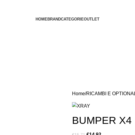
HOME
BRAND
CATEGORIE
OUTLET
Home
RICAMBI E OPTIONA
BUMPER X4
€
14.92
€
15.71