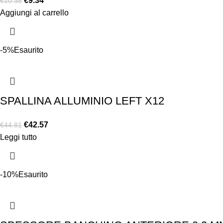
€
9.34
€
10.38
Aggiungi al carrello
-5%
Esaurito
SPALLINA ALLUMINIO LEFT X12
€
42.57
€
44.81
Leggi tutto
-10%
Esaurito