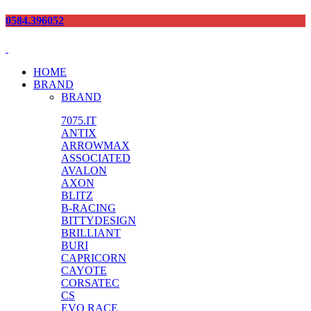
0584.396052
HOME
BRAND
BRAND
7075.IT
ANTIX
ARROWMAX
ASSOCIATED
AVALON
AXON
BLITZ
B-RACING
BITTYDESIGN
BRILLIANT
BURI
CAPRICORN
CAYOTE
CORSATEC
CS
EVO RACE