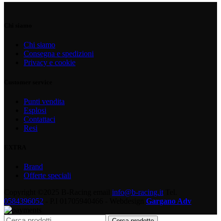
Chi siamo
Chi siamo
Consegna e spedizioni
Privacy e cookie
Customer service
Punti vendita
Esplosi
Contattaci
Resi
EXTRA
Brand
Offerte speciali
Copyright ©2025 B-Racing email
info@b-racing.it
Tel.
0584396052
- P.I 01705940466 - Webdesign
Gargano Adv
Cerca prodotto