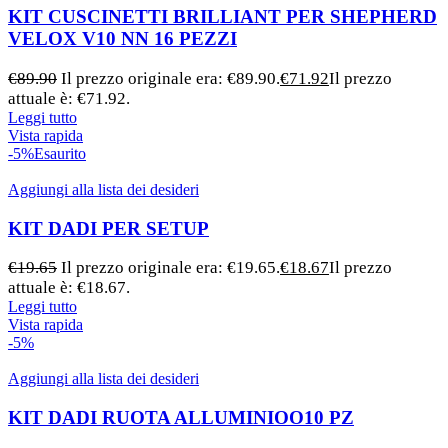
KIT CUSCINETTI BRILLIANT PER SHEPHERD
VELOX V10 NN 16 PEZZI
€
89.90
Il prezzo originale era: €89.90.
€
71.92
Il prezzo
attuale è: €71.92.
Leggi tutto
Vista rapida
-5%
Esaurito
Aggiungi alla lista dei desideri
KIT DADI PER SETUP
€
19.65
Il prezzo originale era: €19.65.
€
18.67
Il prezzo
attuale è: €18.67.
Leggi tutto
Vista rapida
-5%
Aggiungi alla lista dei desideri
KIT DADI RUOTA ALLUMINIOO10 PZ