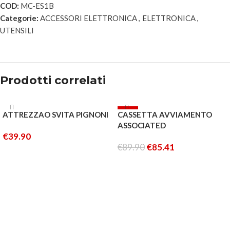
COD:
MC-ES1B
Categorie:
ACCESSORI ELETTRONICA
,
ELETTRONICA
,
UTENSILI
Prodotti correlati
ESAURITO
-5%
ATTREZZAO SVITA PIGNONI
CASSETTA AVVIAMENTO
ESAURITO
ASSOCIATED
€
39.90
€
89.90
€
85.41
LEGGI TUTTO
LEGGI TUTTO