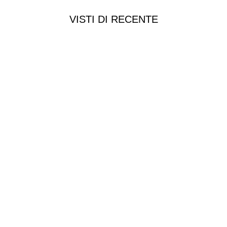
VISTI DI RECENTE
Chi siamo
Chi siamo
Consegna e spedizioni
Privacy e cookie
Customer service
Punti vendita
Esplosi
Contattaci
Resi