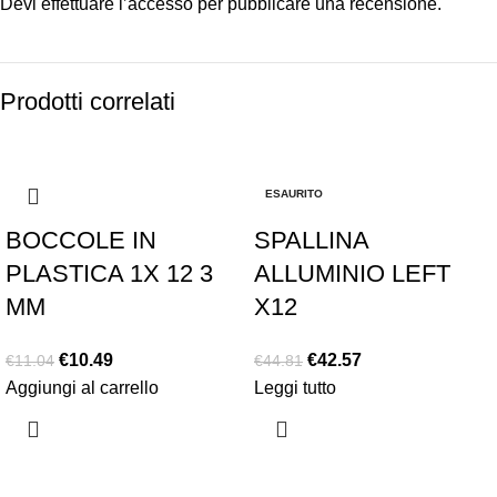
Devi
effettuare l’accesso
per pubblicare una recensione.
Prodotti correlati
-5%
-5%
ESAURITO
BOCCOLE IN
SPALLINA
PLASTICA 1X 12 3
ALLUMINIO LEFT
MM
X12
€
10.49
€
42.57
€
11.04
€
44.81
Aggiungi al carrello
Leggi tutto