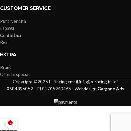
CUSTOMER SERVICE
Punti vendita
Esplosi
Contattaci
Resi
EXTRA
Brand
Offerte speciali
Copyright ©2025 B-Racing email
info@b-racing.it
Tel.
0584396052
- P.I 01705940466 - Webdesign
Gargano Adv
0
a dei desideri
egozio
Carrello
Account