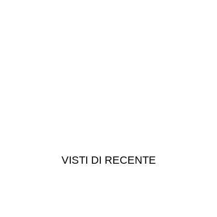
VISTI DI RECENTE
Customer service
Punti vendita
edizioni
Esplosi