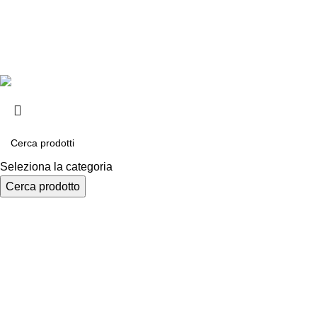
Privacy e cook
Copyright ©2025 B-Racing email
info@b-racing.it
Tel.
0584396
Seleziona la categoria
Cerca prodotto