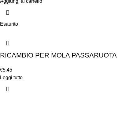
Aggiungi al carrello
Esaurito
RICAMBIO PER MOLA PASSARUOTA
€
5.45
Leggi tutto
Chi siamo
Chi siamo
Consegna e sp