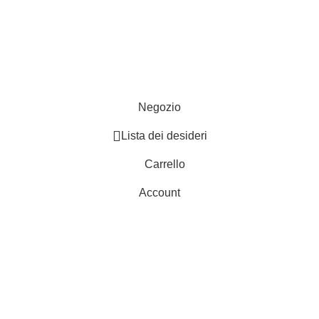
ie
Contattaci
Resi
052
- P.I 01705940466 - Webdesign
Gargano Adv
Negozio
Lista dei desideri
Carrello
Account