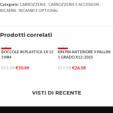
Categorie:
CARROZZERIE
,
CARROZZERIE E ACCESSORI
,
RICAMBI
,
RICAMBI E OPTIONAL
Prodotti correlati
-5%
-5%
BOCCOLE IN PLASTICA 1X 12
KIN PIN ANTERIORE 3 PALLINI
ESAURITO
3 MM
1 GRADO X12-2025
€
11.04
€
10.49
€
27.98
€
26.58
AGGIUNGI AL CARRELLO
LEGGI TUTTO
VISTI DI RECENTE