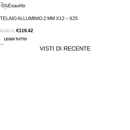
-5%
Esaurito
TELAIO ALLUMINIO 2 MM X12 – X25
€
119.42
€
125.71
LEGGI TUTTO
VISTI DI RECENTE
Chi siamo
Chi siamo
Consegna e spedizioni
Privacy e cookie
Customer service